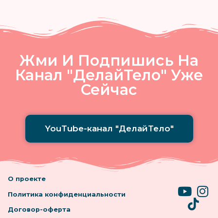
Жми И Подпишись На
Канал "ДелайТело" Уже
Сейчас
YouTube-канал "ДелайТело"
О проекте
Политика конфиденциальности
Договор-оферта